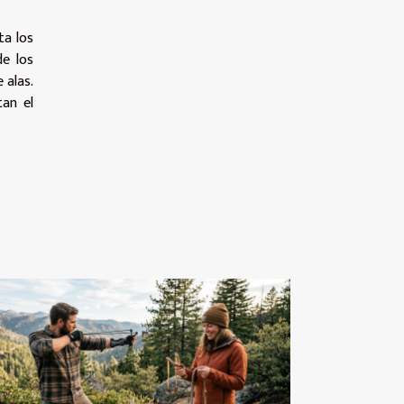
ta los
e los
 alas.
tan el