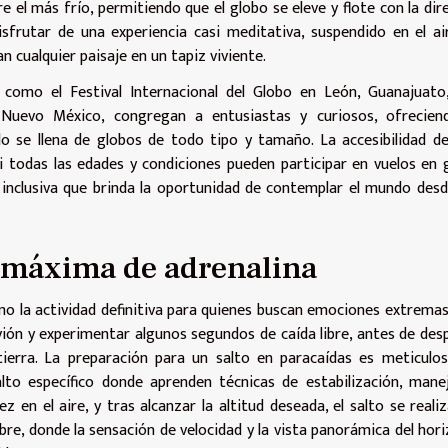
re el más frío, permitiendo que el globo se eleve y flote con la dir
sfrutar de una experiencia casi meditativa, suspendido en el ai
 cualquier paisaje en un tapiz viviente.
como el Festival Internacional del Globo en León, Guanajuato,
n Nuevo México, congregan a entusiastas y curiosos, ofrecien
lo se llena de globos de todo tipo y tamaño. La accesibilidad d
i todas las edades y condiciones pueden participar en vuelos en 
d inclusiva que brinda la oportunidad de contemplar el mundo des
s máxima de adrenalina
o la actividad definitiva para quienes buscan emociones extremas
ión y experimentar algunos segundos de caída libre, antes de des
ierra. La preparación para un salto en paracaídas es meticulos
lto específico donde aprenden técnicas de estabilización, mane
en el aire, y tras alcanzar la altitud deseada, el salto se reali
ibre, donde la sensación de velocidad y la vista panorámica del hor