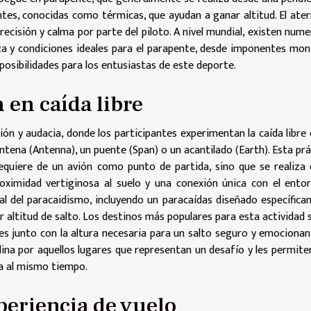
ntes, conocidas como térmicas, que ayudan a ganar altitud. El ater
recisión y calma por parte del piloto. A nivel mundial, existen num
eza y condiciones ideales para el parapente, desde imponentes mo
posibilidades para los entusiastas de este deporte.
 en caída libre
ción y audacia, donde los participantes experimentan la caída libre
a antena (Antenna), un puente (Span) o un acantilado (Earth). Esta prá
 requiere de un avión como punto de partida, sino que se realiza
oximidad vertiginosa al suelo y una conexión única con el entor
 al del paracaidismo, incluyendo un paracaídas diseñado específic
altitud de salto. Los destinos más populares para esta actividad 
es junto con la altura necesaria para un salto seguro y emocionan
ina por aquellos lugares que representan un desafío y les permiten
rra al mismo tiempo.
xperiencia de vuelo