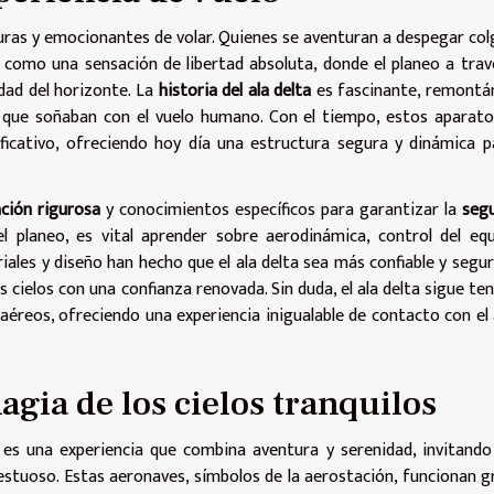
puras y emocionantes de volar. Quienes se aventuran a despegar co
 como una sensación de libertad absoluta, donde el planeo a trav
edad del horizonte. La
historia del ala delta
es fascinante, remontá
n que soñaban con el vuelo humano. Con el tiempo, estos aparat
ficativo, ofreciendo hoy día una estructura segura y dinámica p
ción rigurosa
y conocimientos específicos para garantizar la
seg
el planeo, es vital aprender sobre aerodinámica, control del eq
riales y diseño han hecho que el ala delta sea más confiable y segu
s cielos con una confianza renovada. Sin duda, el ala delta sigue te
 aéreos, ofreciendo una experiencia inigualable de contacto con el 
agia de los cielos tranquilos
 es una experiencia que combina aventura y serenidad, invitando
estuoso. Estas aeronaves, símbolos de la aerostación, funcionan g