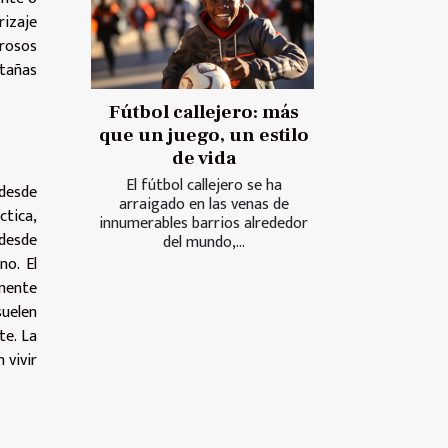
rizaje
erosos
ntañas
Fútbol callejero: más
que un juego, un estilo
de vida
El fútbol callejero se ha
 desde
arraigado en las venas de
ctica,
innumerables barrios alrededor
 desde
del mundo,...
no. El
amente
suelen
te. La
 vivir