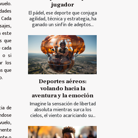
uelo.
jugador
idades
El pádel, ese deporte que conjuga
 Cada
agilidad, técnica y estrategia, ha
ganado un sinfín de adeptos...
sajes,
n este
s que
e cada
 o si
r los
as que
o.
Deportes aéreos:
volando hacia la
aventura y la emoción
Imagine la sensación de libertad
cia de
absoluta mientras surca los
ándose
cielos, el viento acariciando su...
vuelo,
lmente
ente o