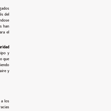
lgados
és del
ndose
os han
ara el
uridad
uipo y
ro que
niendo
aire y
 a los
racias