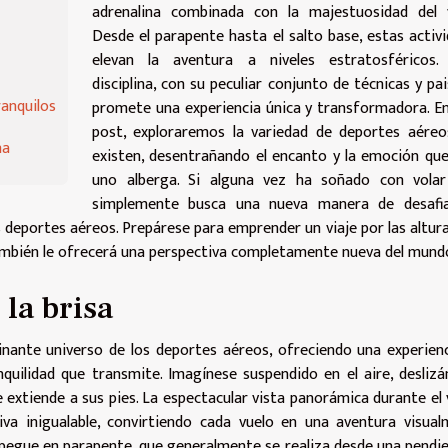
adrenalina combinada con la majestuosidad del v
Desde el parapente hasta el salto base, estas activ
elevan la aventura a niveles estratosféricos.
disciplina, con su peculiar conjunto de técnicas y pai
ranquilos
promete una experiencia única y transformadora. E
post, exploraremos la variedad de deportes aéreo
na
existen, desentrañando el encanto y la emoción qu
uno alberga. Si alguna vez ha soñado con volar
simplemente busca una nueva manera de desafia
os deportes aéreos. Prepárese para emprender un viaje por las altur
también le ofrecerá una perspectiva completamente nueva del mund
 la brisa
inante universo de los deportes aéreos, ofreciendo una experien
anquilidad que transmite. Imagínese suspendido en el aire, desliz
extiende a sus pies. La espectacular vista panorámica durante el 
va inigualable, convirtiendo cada vuelo en una aventura visua
spegue en parapente, que generalmente se realiza desde una pendi