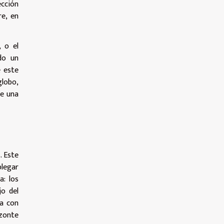
ección
re, en
 o el
do un
e este
globo,
de una
. Este
plegar
a: los
jo del
za con
izonte