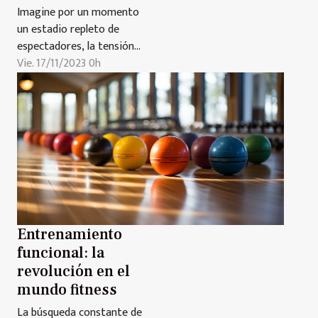
Imagine por un momento
un estadio repleto de
espectadores, la tensión
en el aire, y la emoción
Vie. 17/11/2023 0h
palpable en cada esquina.
Podría pensar que se
trata de un evento
deportivo tradicional,
pero la realidad es que
estamos hablando de una
competición de eSports.
Estos torneos han
ganado una popularidad...
Entrenamiento
funcional: la
revolución en el
mundo fitness
La búsqueda constante de