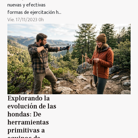
nuevas y efectivas
formas de ejercitación ha
llevado al surgimiento de
Vie. 17/11/2023 0h
tendencias que marcan un
antes y un después en la
industria del fitness. Una
de estas tendencias, que
ha cobrado gran
popularidad gracias a sus
prometedores resultados
y su enfoque holístico, es
el...
Explorando la
evolución de las
hondas: De
herramientas
primitivas a