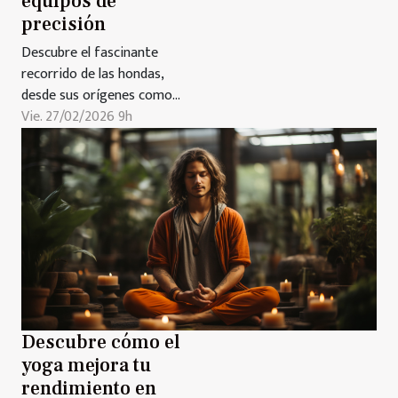
equipos de
precisión
Descubre el fascinante
recorrido de las hondas,
desde sus orígenes como
herramientas esenciales en la
Vie. 27/02/2026 9h
prehistoria hasta convertirse
en sofisticados equipos de
precisión en la actualidad.
Este artículo revela cómo su
evolución ha estado marcada
por la innovación tecnológica
y la adaptación a...
Descubre cómo el
yoga mejora tu
rendimiento en