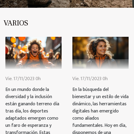
sobre esta herramienta milenaria. Orígenes prehistóricos
de las hondas Las hondas prehistóricas surgieron como
herramientas de caza y defensa, representando una
VARIOS
innovación primitiva clave en la supervivencia antigua.
Arqueólogos han identificado que estas primeras
herramientas se elaboraban comúnmente con fibras
vegetales trenzadas y cuero, materiales accesibles...
Vie. 17/11/2023 0h
Vie. 17/11/2023 0h
En un mundo donde la
En la búsqueda del
diversidad y la inclusión
bienestar y un estilo de vida
están ganando terreno día
dinámico, las herramientas
tras día, los deportes
digitales han emergido
adaptados emergen como
como aliados
un faro de esperanza y
fundamentales. Hoy en día,
transformación. Estas
disponemos de una