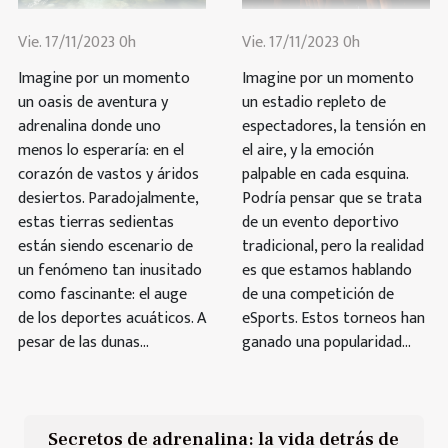
Vie. 17/11/2023 0h
Vie. 17/11/2023 0h
Imagine por un momento
Imagine por un momento
un oasis de aventura y
un estadio repleto de
adrenalina donde uno
espectadores, la tensión en
menos lo esperaría: en el
el aire, y la emoción
corazón de vastos y áridos
palpable en cada esquina.
desiertos. Paradojalmente,
Podría pensar que se trata
estas tierras sedientas
de un evento deportivo
están siendo escenario de
tradicional, pero la realidad
un fenómeno tan inusitado
es que estamos hablando
como fascinante: el auge
de una competición de
de los deportes acuáticos. A
eSports. Estos torneos han
pesar de las dunas...
ganado una popularidad...
Secretos de adrenalina: la vida detrás de