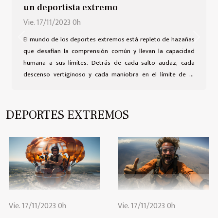
un deportista extremo
Vie. 17/11/2023 0h
El mundo de los deportes extremos está repleto de hazañas
Previous
Next
que desafían la comprensión común y llevan la capacidad
humana a sus límites. Detrás de cada salto audaz, cada
descenso vertiginoso y cada maniobra en el límite de lo
posible, se esconden historias que palpitan con la adrenalina
de quienes las viven. Este texto invita a los lectores a
explorar la vida detrás de los deportistas extremos, aquellos
DEPORTES EXTREMOS
seres que eligen el filo de la navaja como su lugar favorito en
el mundo. Descubre lo que impulsa a estos individuos a
buscar la próxima ola gigante, la montaña inexplorada o el
cielo sin...
Vie. 17/11/2023 0h
Vie. 17/11/2023 0h