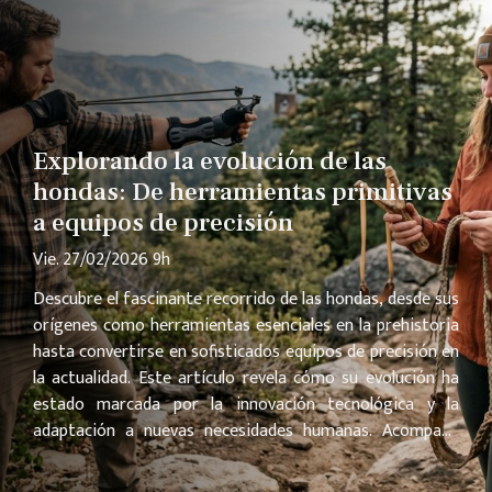
Explorando la evolución de las
hondas: De herramientas primitivas
a equipos de precisión
Vie. 27/02/2026 9h
Descubre el fascinante recorrido de las hondas, desde sus
orígenes como herramientas esenciales en la prehistoria
hasta convertirse en sofisticados equipos de precisión en
la actualidad. Este artículo revela cómo su evolución ha
estado marcada por la innovación tecnológica y la
adaptación a nuevas necesidades humanas. Acompaña
este análisis para sorprenderte con datos curiosos y
detalles técnicos que transformarán tu perspectiva