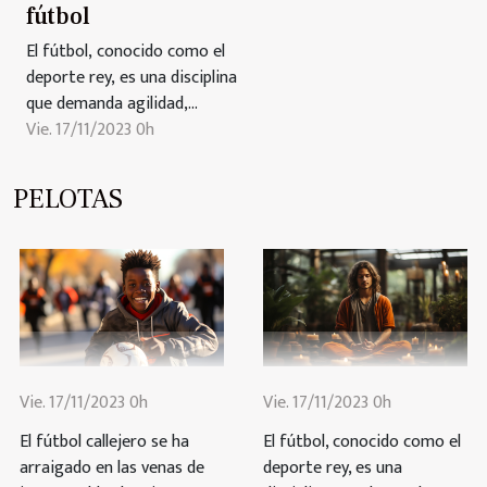
fútbol
El fútbol, conocido como el
deporte rey, es una disciplina
que demanda agilidad,
resistencia y habilidades
Vie. 17/11/2023 0h
tácticas. En la búsqueda
constante del máximo
PELOTAS
rendimiento, los jugadores
exploran diversas técnicas y
entrenamientos
complementarios. Aquí es
donde el yoga, con su
sorprendente versatilidad,...
Vie. 17/11/2023 0h
Vie. 17/11/2023 0h
El fútbol callejero se ha
El fútbol, conocido como el
arraigado en las venas de
deporte rey, es una