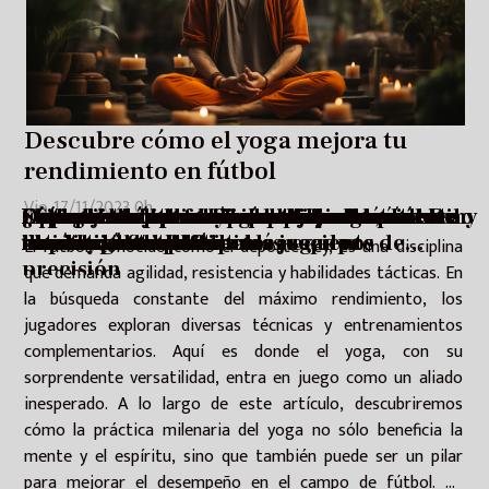
Descubre cómo el yoga mejora tu
rendimiento en fútbol
Vie. 17/11/2023 0h
Fútbol callejero: más que un juego, un estilo
Descubre cómo el yoga mejora tu
Explorando la evolución de las hondas: De
Cómo seleccionar las zapatillas de pádel
Optimiza tu entrenamiento con la
Entrenamiento funcional: la revolución en
El auge inesperado de los deportes
El impacto de los eSports en los eventos
Deportes aéreos: volando hacia la aventura y
Secretos de adrenalina: la vida detrás de un
¿Cómo los deportes adaptados están
Las mejores aplicaciones para mantenerte
de vida
rendimiento en fútbol
herramientas primitivas a equipos de
ideales para cada tipo de jugador
tecnología deportiva más reciente
el mundo fitness
acuáticos en el desierto
deportivos tradicionales
la emoción
deportista extremo
cambiando vidas?
activo y saludable
El fútbol, conocido como el deporte rey, es una disciplina
precisión
que demanda agilidad, resistencia y habilidades tácticas. En
la búsqueda constante del máximo rendimiento, los
jugadores exploran diversas técnicas y entrenamientos
complementarios. Aquí es donde el yoga, con su
sorprendente versatilidad, entra en juego como un aliado
inesperado. A lo largo de este artículo, descubriremos
cómo la práctica milenaria del yoga no sólo beneficia la
mente y el espíritu, sino que también puede ser un pilar
para mejorar el desempeño en el campo de fútbol. La