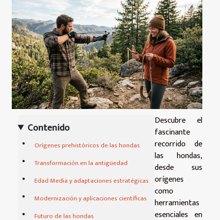
Descubre el
Contenido
fascinante
recorrido de
Orígenes prehistóricos de las hondas
las hondas,
Transformación en la antigüedad
desde sus
orígenes
Edad Media y adaptaciones estratégicas
como
Modernización y aplicaciones científicas
herramientas
esenciales en
Futuro de las hondas